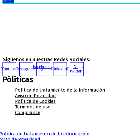
Login
Síguenos en nuestras Redes Sociales:
Facebook-
X-
Youtube
Instagram
Linkedin
f
twitter
Póliticas
Política de tratamiento de la información
Aviso de Privacidad
Política de Cookies
Términos de uso
Compliance
Política de tratamiento de la información
Aviso de Privacidad