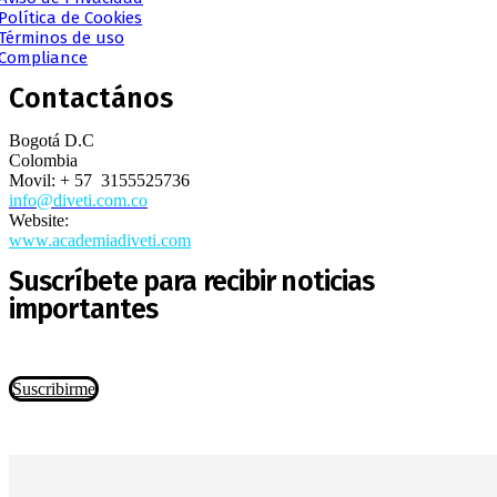
Política de Cookies
Términos de uso
Compliance
Contactános
Bogotá D.C
Colombia
Movil: + 57 3155525736
info@diveti.com.co
Website:
www.academiadiveti.com
Suscríbete para recibir noticias
importantes
Suscribirme